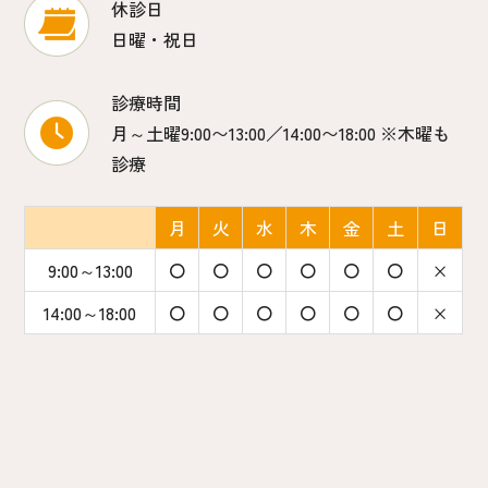
休診日
日曜・祝日
診療時間
月～土曜9:00〜13:00／14:00〜18:00 ※木曜も
診療
月
火
水
木
金
土
日
9:00～13:00
〇
〇
〇
〇
〇
〇
×
14:00～18:00
〇
〇
〇
〇
〇
〇
×