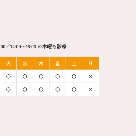
:00／14:00〜18:00 ※木曜も診療
火
水
木
金
土
日
〇
〇
〇
〇
〇
×
〇
〇
〇
〇
〇
×