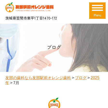
Menu
茨城県笠間市東平1丁目1470-172
ブログ
友部の歯科なら友部駅前オレンジ歯科
>
ブログ
>
2025
年
>
7月