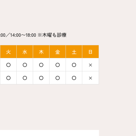
:00／14:00〜18:00 ※木曜も診療
火
水
木
金
土
日
〇
〇
〇
〇
〇
×
〇
〇
〇
〇
〇
×