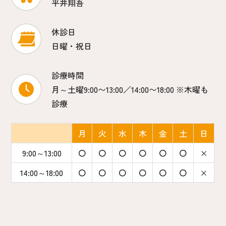
平井翔吾
休診日
日曜・祝日
診療時間
月～土曜9:00〜13:00／14:00〜18:00 ※木曜も
診療
月
火
水
木
金
土
日
9:00～13:00
〇
〇
〇
〇
〇
〇
×
14:00～18:00
〇
〇
〇
〇
〇
〇
×